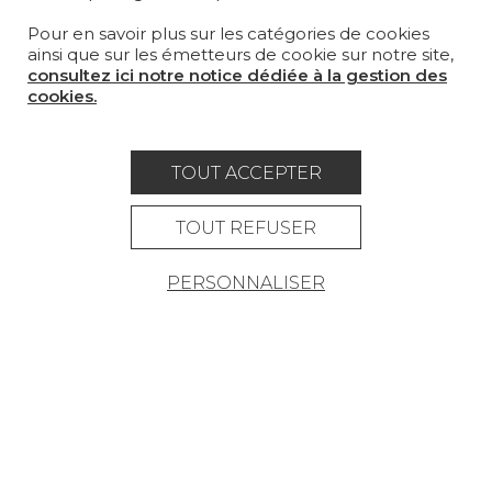
Pour en savoir plus sur les catégories de cookies
OÙ NOUS TROUVER ?
ainsi que sur les émetteurs de cookie sur notre site,
consultez ici notre notice dédiée à la gestion des
cookies.
TOUT ACCEPTER
Carrière
Contact
Lexique
Mentions légales
TOUT REFUSER
Politique générale de protection des
PERSONNALISER
données
Condtions générales de vente
Espace presse
© Pierre Frey - 2026