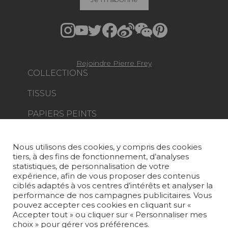
Rejoindre Pierre Frey
COLLECTIONS
TISSUS
PAPIERS PEINTS
TAPIS ET MOQUETTES
Nous utilisons des cookies, y compris des cookies
MOBILIER
tiers, à des fins de fonctionnement, d’analyses
PROJETS
statistiques, de personnalisation de votre
expérience, afin de vous proposer des contenus
SUR-MESURE
ciblés adaptés à vos centres d’intérêts et analyser la
performance de nos campagnes publicitaires. Vous
pouvez accepter ces cookies en cliquant sur «
MAGAZINE
Accepter tout » ou cliquer sur « Personnaliser mes
choix » pour gérer vos préférences.
LA MAISON