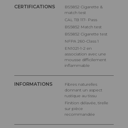
CERTIFICATIONS
BS5852 Cigarette &
match test
CAL TB 117- Pass
BS5852 Match test
BS5852 Cigarette test
NFPA 260-Class 1
EN1021-1-2 en
association avec une
mousse difficilement
inflammable
INFORMATIONS
Fibres naturelles
donnant un aspect
rustique au tissu
Finition délavée, tirelle
sur pièce
recommandée