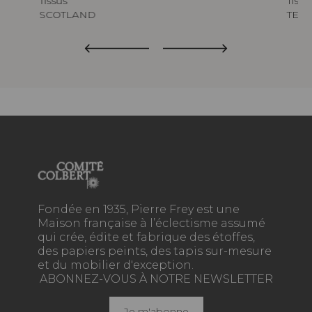
Tissus
Tissu
SCOTLAND
TED
Fondée en 1935, Pierre Frey est une
Maison française à l’éclectisme assumé
qui crée, édite et fabrique des étoffes,
des papiers peints, des tapis sur-mesure
et du mobilier d'exception.
ABONNEZ-VOUS À NOTRE NEWSLETTER
Je m'abonne