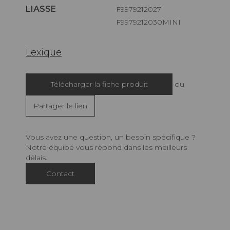
LIASSE
F9979212027
F9979212030MINI
Lexique
Télécharger la fiche produit
ou
Partager le lien
Vous avez une question, un besoin spécifique ?
Notre équipe vous répond dans les meilleurs
délais.
Contact