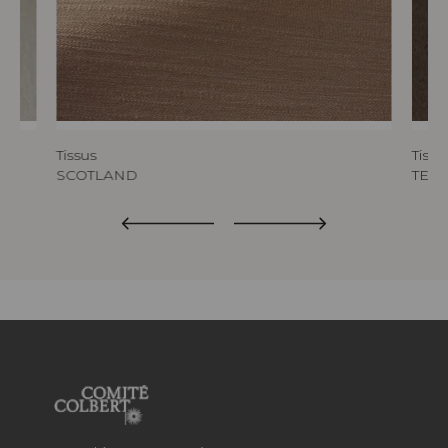
Tissus
Tissu
SCOTLAND
TED