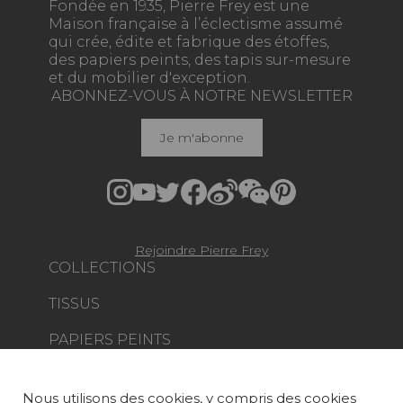
Fondée en 1935, Pierre Frey est une
Maison française à l’éclectisme assumé
qui crée, édite et fabrique des étoffes,
des papiers peints, des tapis sur-mesure
et du mobilier d'exception.
ABONNEZ-VOUS À NOTRE NEWSLETTER
Je m'abonne
Rejoindre Pierre Frey
COLLECTIONS
TISSUS
PAPIERS PEINTS
TAPIS ET MOQUETTES
Nous utilisons des cookies, y compris des cookies