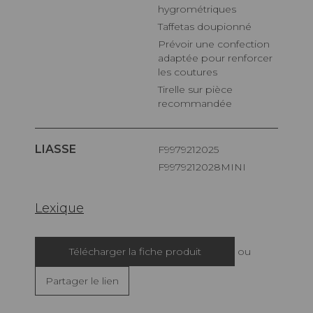
hygrométriques
Taffetas doupionné
Prévoir une confection
adaptée pour renforcer
les coutures
Tirelle sur pièce
recommandée
LIASSE
F9979212025
F9979212028MINI
Lexique
Télécharger la fiche produit
ou
Partager le lien