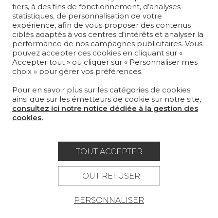
MOBILIER
tiers, à des fins de fonctionnement, d’analyses
PROJETS
statistiques, de personnalisation de votre
expérience, afin de vous proposer des contenus
SUR-MESURE
ciblés adaptés à vos centres d’intérêts et analyser la
performance de nos campagnes publicitaires. Vous
pouvez accepter ces cookies en cliquant sur «
MAGAZINE
Accepter tout » ou cliquer sur « Personnaliser mes
choix » pour gérer vos préférences.
LA MAISON
Pour en savoir plus sur les catégories de cookies
OÙ NOUS TROUVER ?
ainsi que sur les émetteurs de cookie sur notre site,
consultez ici notre notice dédiée à la gestion des
cookies.
TOUT ACCEPTER
Carrière
Contact
Lexique
Mentions légales
TOUT REFUSER
Politique générale de protection des
PERSONNALISER
données