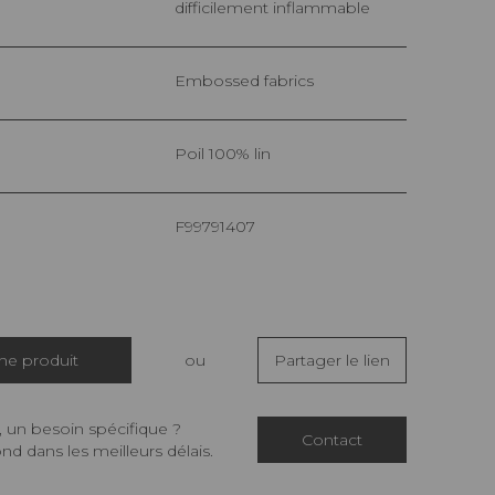
difficilement inflammable
Embossed fabrics
Poil 100% lin
F99791407
che produit
ou
Partager le lien
 un besoin spécifique ?
Contact
d dans les meilleurs délais.