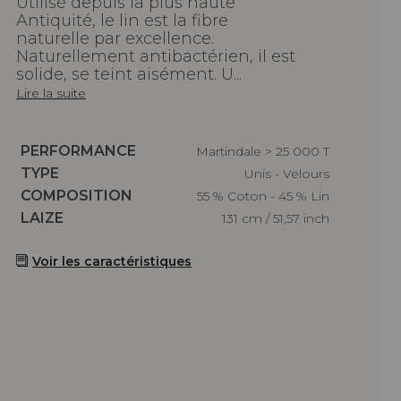
Utilisé depuis la plus haute
Antiquité, le lin est la fibre
naturelle par excellence.
Naturellement antibactérien, il est
solide, se teint aisément. U...
Lire la suite
Caractéristiques
PERFORMANCE
Martindale > 25 000 T
Caractéristiques
TYPE
Unis - Velours
Caractéristiques
COMPOSITION
55 % Coton - 45 % Lin
Caractéristiques
LAIZE
131 cm / 51,57 inch
Voir les caractéristiques