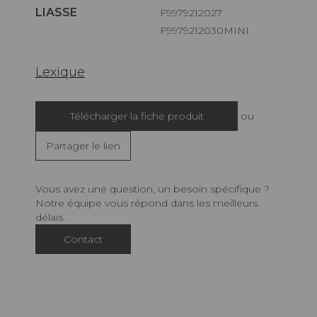
LIASSE
F9979212027
F9979212030MINI
Lexique
Télécharger la fiche produit
ou
Partager le lien
Vous avez une question, un besoin spécifique ?
Notre équipe vous répond dans les meilleurs
délais.
Contact