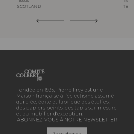
Tissus
Tissu
SCOTLAND
TED
Fondée en 1935, Pierre Frey est une
Maison française à l’éclectisme assumé
qui crée, édite et fabrique des étoffes,
des papiers peints, des tapis sur-mesure
et du mobilier d'exception.
ABONNEZ-VOUS À NOTRE NEWSLETTER
Je m'abonne