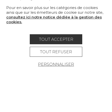
Pour en savoir plus sur les catégories de cookies
OÙ NOUS TROUVER ?
ainsi que sur les émetteurs de cookie sur notre site,
consultez ici notre notice dédiée à la gestion des
cookies.
TOUT ACCEPTER
Carrière
Contact
Lexique
Mentions légales
TOUT REFUSER
Politique générale de protection des
PERSONNALISER
données
Condtions générales de vente
Espace presse
© Pierre Frey - 2026