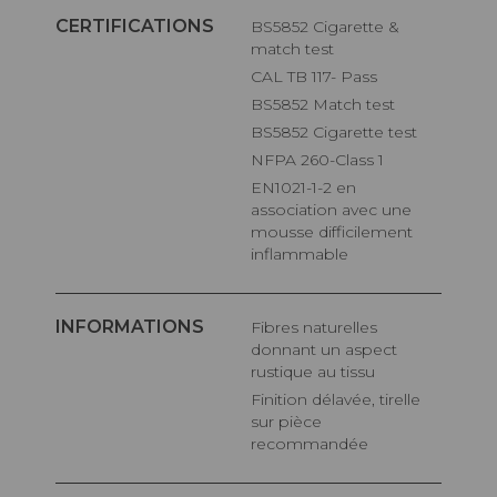
CERTIFICATIONS
BS5852 Cigarette &
match test
CAL TB 117- Pass
BS5852 Match test
BS5852 Cigarette test
NFPA 260-Class 1
EN1021-1-2 en
association avec une
mousse difficilement
inflammable
INFORMATIONS
Fibres naturelles
donnant un aspect
rustique au tissu
Finition délavée, tirelle
sur pièce
recommandée