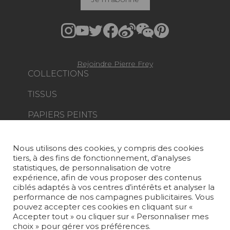
Rejoindre Pierre Frey
COLLECTIONS
TISSUS
PAPIERS PEINTS
TAPIS ET MOQUETTES
Nous utilisons des cookies, y compris des cookies
MOBILIER
tiers, à des fins de fonctionnement, d’analyses
PROJETS
statistiques, de personnalisation de votre
expérience, afin de vous proposer des contenus
SUR-MESURE
ciblés adaptés à vos centres d’intérêts et analyser la
performance de nos campagnes publicitaires. Vous
pouvez accepter ces cookies en cliquant sur «
MAGAZINE
Accepter tout » ou cliquer sur « Personnaliser mes
choix » pour gérer vos préférences.
LA MAISON