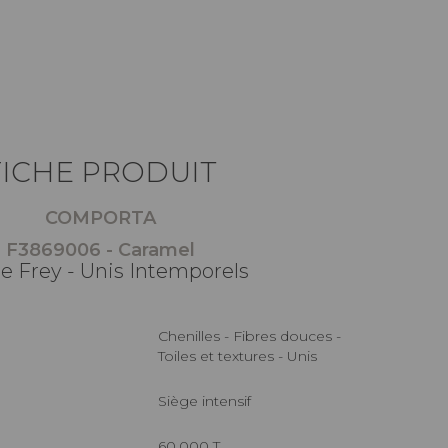
FICHE PRODUIT
COMPORTA
F3869006 - Caramel
re Frey - Unis Intemporels
Chenilles - Fibres douces -
Toiles et textures - Unis
Siège intensif
60.000 T