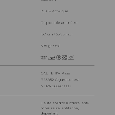
100 % Acrylique
Disponible au mètre
137 cm / 53,93 inch
685 gr / ml
CAL TB 117- Pass
BS5852 Cigarette test
NFPA 260-Class 1
Haute solidité lumière, anti-
moisissure, antitache,
déperlant