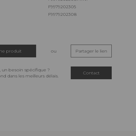
F9979202305
F9979202308
che produit
ou
Partager le lien
 un besoin spécifique ?
Contact
d dans les meilleurs délais.