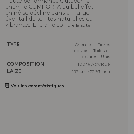
Haute performance Outdoor, la
chenille COMPORTA au bel effet
chiné se décline dans un large
éventail de teintes naturelles et
vibrantes. Elle allie so...
Lire la suite
Caractéristiques
TYPE
Chenilles - Fibres
douces - Toiles et
textures - Unis
Caractéristiques
COMPOSITION
100 % Acrylique
Caractéristiques
LAIZE
137 cm / 53,93 inch
Voir les caractéristiques