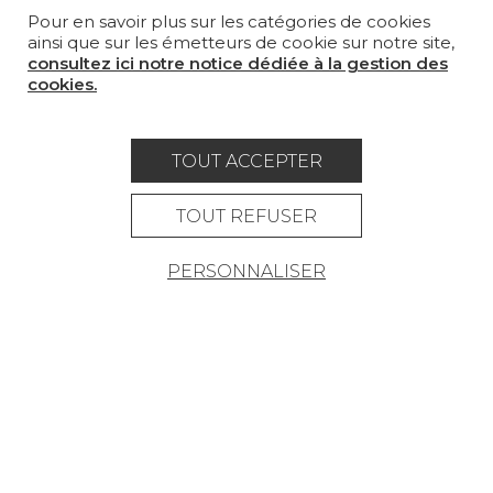
Pour en savoir plus sur les catégories de cookies
OÙ NOUS TROUVER ?
ainsi que sur les émetteurs de cookie sur notre site,
consultez ici notre notice dédiée à la gestion des
cookies.
TOUT ACCEPTER
Carrière
Contact
Lexique
Mentions légales
TOUT REFUSER
Politique générale de protection des
PERSONNALISER
données
Condtions générales de vente
Espace presse
© Pierre Frey - 2026