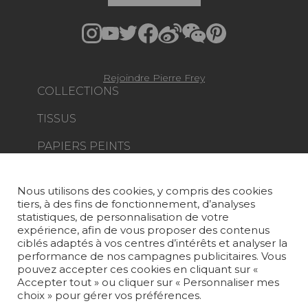
Rejoindre Pierre Frey
COLLECTIONS
TISSUS
PAPIERS PEINTS
TAPIS ET MOQUETTES
Nous utilisons des cookies, y compris des cookies
MOBILIER
tiers, à des fins de fonctionnement, d’analyses
PROJETS
statistiques, de personnalisation de votre
expérience, afin de vous proposer des contenus
SUR-MESURE
ciblés adaptés à vos centres d’intérêts et analyser la
performance de nos campagnes publicitaires. Vous
pouvez accepter ces cookies en cliquant sur «
MAGAZINE
Accepter tout » ou cliquer sur « Personnaliser mes
choix » pour gérer vos préférences.
LA MAISON