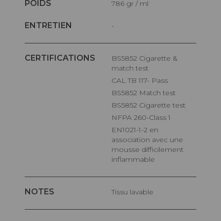
POIDS
786 gr / ml
ENTRETIEN
-
CERTIFICATIONS
BS5852 Cigarette &
match test
CAL TB 117- Pass
BS5852 Match test
BS5852 Cigarette test
NFPA 260-Class 1
EN1021-1-2 en
association avec une
mousse difficilement
inflammable
NOTES
Tissu lavable