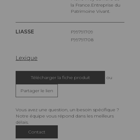
la France.Entreprise du
Patrimoine Vivant.
LIASSE
F99791709
F99791708
Lexique
Télécharger la fiche produit
ou
Partager le lien
Vous avez une question, un besoin spécifique ?
Notre équipe vous répond dans les meilleurs
délais.
Contact