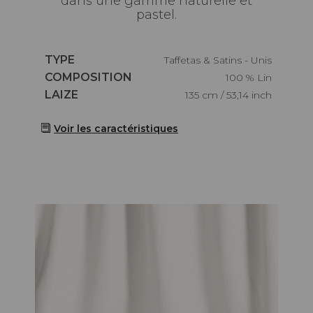
dans une gamme naturelle et
pastel.
Caractéristiques
TYPE
Taffetas & Satins - Unis
Caractéristiques
COMPOSITION
100 % Lin
Caractéristiques
LAIZE
135 cm / 53,14 inch
Voir les caractéristiques