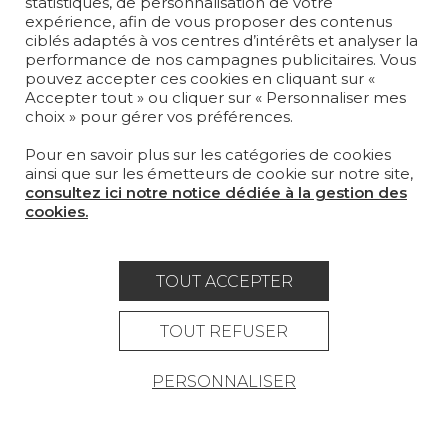
statistiques, de personnalisation de votre
expérience, afin de vous proposer des contenus
MAGAZINE
ciblés adaptés à vos centres d’intérêts et analyser la
performance de nos campagnes publicitaires. Vous
pouvez accepter ces cookies en cliquant sur «
LA MAISON
Accepter tout » ou cliquer sur « Personnaliser mes
choix » pour gérer vos préférences.
OÙ NOUS TROUVER ?
Pour en savoir plus sur les catégories de cookies
ainsi que sur les émetteurs de cookie sur notre site,
consultez ici notre notice dédiée à la gestion des
cookies.
Carrière
Contact
Lexique
TOUT ACCEPTER
Mentions légales
Politique générale de protection des
TOUT REFUSER
données
PERSONNALISER
Condtions générales de vente
Espace presse