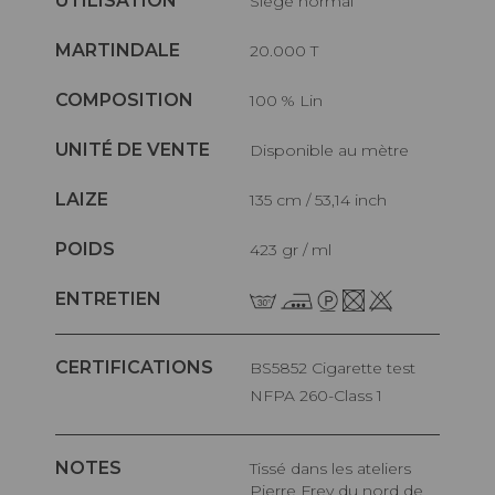
UTILISATION
Siège normal
MARTINDALE
20.000 T
COMPOSITION
100 % Lin
UNITÉ DE VENTE
Disponible au mètre
LAIZE
135 cm / 53,14 inch
POIDS
423 gr / ml
ENTRETIEN
CERTIFICATIONS
BS5852 Cigarette test
NFPA 260-Class 1
NOTES
Tissé dans les ateliers
Pierre Frey du nord de