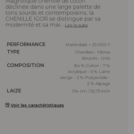
Magnifique chenille de coton
déclinée dans une large palette de
tons sourds et contemporains, la
CHENILLE IGOR se distingue par sa
modernité et sa mai...
Lire la suite
Caractéristiques
PERFORMANCE
Martindale > 25 000 T
Caractéristiques
TYPE
Chenilles - Fibres
douces - Unis
Caractéristiques
COMPOSITION
84 % Coton - 7 %
Acrylique - 5 % Laine
vierge - 2 % Polyamide -
2 % Alpaga
Caractéristiques
LAIZE
134 cm / 52,75 inch
Voir les caractéristiques