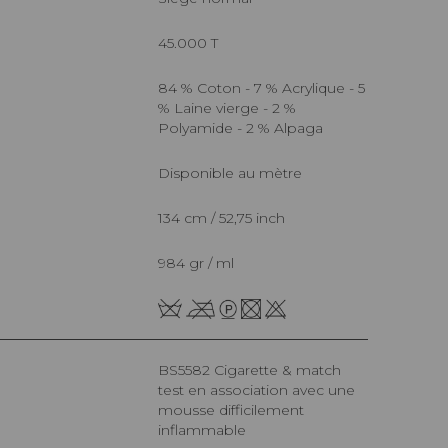
45.000 T
84 % Coton - 7 % Acrylique - 5
% Laine vierge - 2 %
Polyamide - 2 % Alpaga
Disponible au mètre
134 cm / 52,75 inch
984 gr / ml
BS5582 Cigarette & match
test en association avec une
mousse difficilement
inflammable