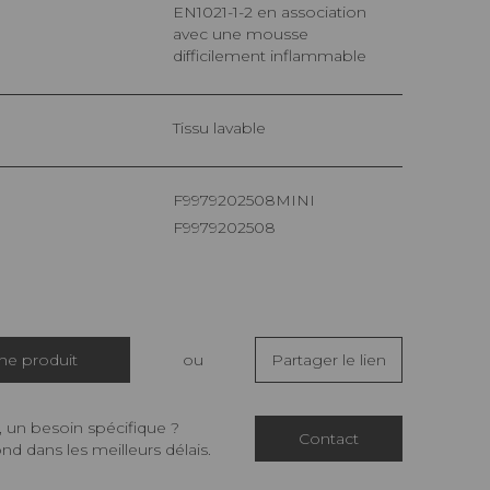
EN1021-1-2 en association
avec une mousse
difficilement inflammable
Tissu lavable
F9979202508MINI
F9979202508
che produit
ou
Partager le lien
 un besoin spécifique ?
Contact
d dans les meilleurs délais.