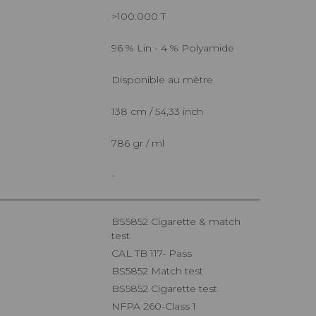
>100.000 T
96 % Lin - 4 % Polyamide
Disponible au mètre
138 cm / 54,33 inch
786 gr / ml
-
BS5852 Cigarette & match
test
CAL TB 117- Pass
BS5852 Match test
BS5852 Cigarette test
NFPA 260-Class 1