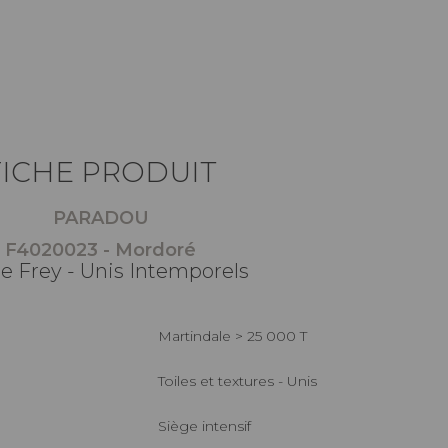
FICHE PRODUIT
PARADOU
F4020023 - Mordoré
re Frey - Unis Intemporels
Martindale > 25 000 T
Toiles et textures - Unis
Siège intensif