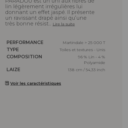
PARADOU est un uni aux fibres de
lin légèrement irrégulières lui
donnant un effet jaspé. Il présente
un ravissant drapé ainsi qu’une
très bonne résist...
Lire la suite
Caractéristiques
PERFORMANCE
Martindale > 25 000 T
Caractéristiques
TYPE
Toiles et textures - Unis
Caractéristiques
COMPOSITION
96 % Lin - 4 %
Polyamide
Caractéristiques
LAIZE
138 cm / 54,33 inch
Voir les caractéristiques