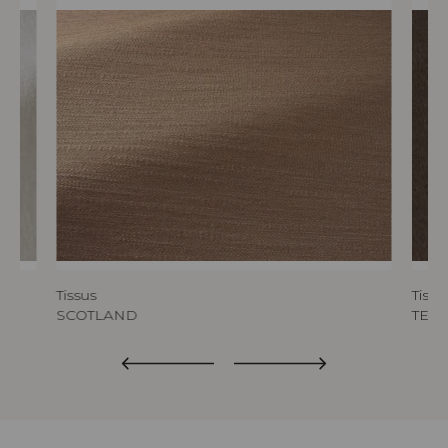
Tissus
Tissu
SCOTLAND
TED