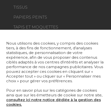
TISSUS
PAPIERS PEINTS
TAPIS ET MOQUETTES
MOBILIER
PROJETS
Nous utilisons des cookies, y compris des cookies
tiers, à des fins de fonctionnement, d’analyses
SUR-MESURE
statistiques, de personnalisation de votre
expérience, afin de vous proposer des contenus
MAGAZINE
ciblés adaptés à vos centres d’intérêts et analyser la
performance de nos campagnes publicitaires. Vous
pouvez accepter ces cookies en cliquant sur «
LA MAISON
Accepter tout » ou cliquer sur « Personnaliser mes
choix » pour gérer vos préférences.
OÙ NOUS TROUVER ?
Pour en savoir plus sur les catégories de cookies
ainsi que sur les émetteurs de cookie sur notre site,
consultez ici notre notice dédiée à la gestion des
cookies.