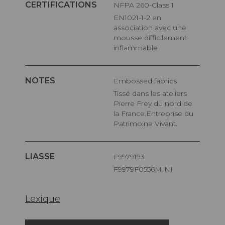
CERTIFICATIONS
NFPA 260-Class 1
EN1021-1-2 en
association avec une
mousse difficilement
inflammable
NOTES
Embossed fabrics
Tissé dans les ateliers
Pierre Frey du nord de
la France.Entreprise du
Patrimoine Vivant.
LIASSE
F9979193
F9979F0556MINI
Lexique