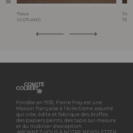
Tissus
Tissu
SCOTLAND
TED
Fondée en 1935, Pierre Frey est une
Maison française à l’éclectisme assumé
qui crée, édite et fabrique des étoffes,
des papiers peints, des tapis sur-mesure
et du mobilier d'exception.
ABONNEZ-VOUS À NOTRE NEWSLETTER