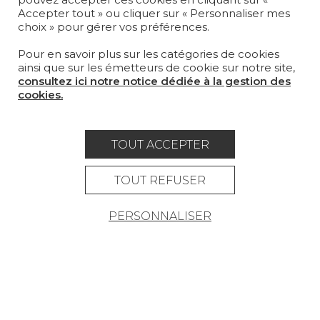
MAGAZINE
Accepter tout » ou cliquer sur « Personnaliser mes
choix » pour gérer vos préférences.
LA MAISON
Pour en savoir plus sur les catégories de cookies
OÙ NOUS TROUVER ?
ainsi que sur les émetteurs de cookie sur notre site,
consultez ici notre notice dédiée à la gestion des
cookies.
TOUT ACCEPTER
Carrière
Contact
Lexique
Mentions légales
TOUT REFUSER
Politique générale de protection des
PERSONNALISER
données
Condtions générales de vente
Espace presse
© Pierre Frey - 2026