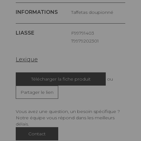
INFORMATIONS
Taffetas doupionné
LIASSE
F99791403
T9979202301
Lexique
Télécharger la fiche produit
ou
Partager le lien
Vous avez une question, un besoin spécifique ?
Notre équipe vous répond dans les meilleurs
délais.
Contact