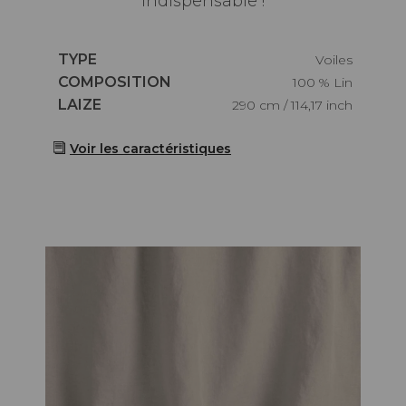
indispensable !
Caractéristiques
TYPE
Voiles
Caractéristiques
COMPOSITION
100 % Lin
Caractéristiques
LAIZE
290 cm / 114,17 inch
Voir les caractéristiques