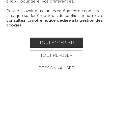
choix » pour gérer vos préférences.
OÙ NOUS TROUVER ?
Pour en savoir plus sur les catégories de cookies
ainsi que sur les émetteurs de cookie sur notre site,
consultez ici notre notice dédiée à la gestion des
cookies.
Carrière
Contact
Lexique
TOUT ACCEPTER
Mentions légales
Politique générale de protection des
TOUT REFUSER
données
PERSONNALISER
Condtions générales de vente
Espace presse
© Pierre Frey - 2026