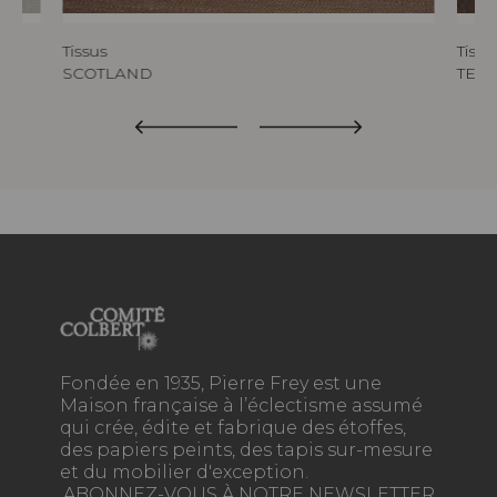
Tissus
Tissu
SCOTLAND
TED
Fondée en 1935, Pierre Frey est une
Maison française à l’éclectisme assumé
qui crée, édite et fabrique des étoffes,
des papiers peints, des tapis sur-mesure
et du mobilier d'exception.
ABONNEZ-VOUS À NOTRE NEWSLETTER