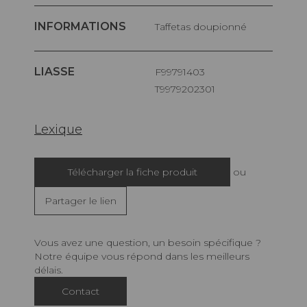
INFORMATIONS
Taffetas doupionné
LIASSE
F99791403
T9979202301
Lexique
Télécharger la fiche produit
ou
Partager le lien
Vous avez une question, un besoin spécifique ?
Notre équipe vous répond dans les meilleurs
délais.
Contact