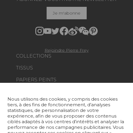
Je m'abonne
Rejoindre Pierre Frey
COLLECTIONS
TISSUS
PAPIERS PEINTS
TAPIS ET MOQUETTES
Nous utilisons des cookies, y compris des cookies
MOBILIER
tiers, à des fins de fonctionnement, d’analyses
PROJETS
statistiques, de personnalisation de votre
expérience, afin de vous proposer des contenus
SUR-MESURE
ciblés adaptés à vos centres d’intérêts et analyser la
performance de nos campagnes publicitaires. Vous
pouvez accepter ces cookies en cliquant sur «