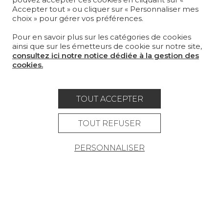
MAGAZINE
Accepter tout » ou cliquer sur « Personnaliser mes
choix » pour gérer vos préférences.
LA MAISON
Pour en savoir plus sur les catégories de cookies
OÙ NOUS TROUVER ?
ainsi que sur les émetteurs de cookie sur notre site,
consultez ici notre notice dédiée à la gestion des
cookies.
TOUT ACCEPTER
Carrière
Contact
Lexique
Mentions légales
TOUT REFUSER
Politique générale de protection des
PERSONNALISER
données
Condtions générales de vente
Espace presse
© Pierre Frey - 2026