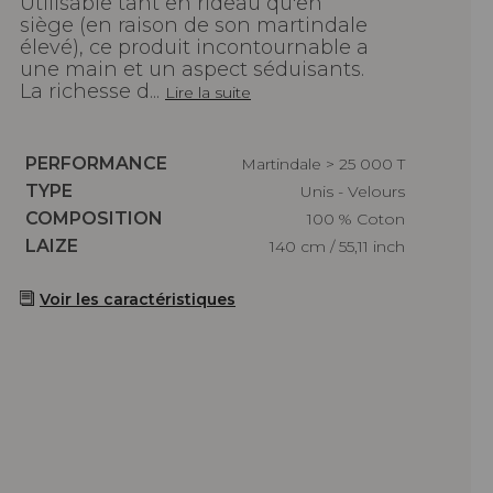
Utilisable tant en rideau qu'en
siège (en raison de son martindale
élevé), ce produit incontournable a
une main et un aspect séduisants.
La richesse d...
Lire la suite
Caractéristiques
PERFORMANCE
Martindale > 25 000 T
Caractéristiques
TYPE
Unis - Velours
Caractéristiques
COMPOSITION
100 % Coton
Caractéristiques
LAIZE
140 cm / 55,11 inch
Voir les caractéristiques