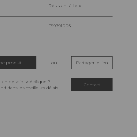
Résistant à l'eau
F99791005
che produit
ou
Partager le lien
 un besoin spécifique ?
Contact
d dans les meilleurs délais.