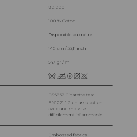
80.000 T
100 % Coton
Disponible au mètre
140 cm / 55,11 inch
547 gr / ml
BS5852 Cigarette test
EN1021-1-2 en association
avec une mousse
difficilement inflammable
Embossed fabrics