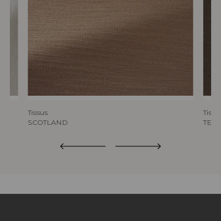
Tissus
Tissu
SCOTLAND
TED