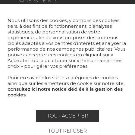
PAPIERS PEINTS
TAPIS ET MOQUETTES
Nous utilisons des cookies, y compris des cookies
MOBILIER
tiers, à des fins de fonctionnement, d’analyses
PROJETS
statistiques, de personnalisation de votre
expérience, afin de vous proposer des contenus
SUR-MESURE
ciblés adaptés à vos centres d’intérêts et analyser la
performance de nos campagnes publicitaires. Vous
pouvez accepter ces cookies en cliquant sur «
MAGAZINE
Accepter tout » ou cliquer sur « Personnaliser mes
choix » pour gérer vos préférences.
LA MAISON
Pour en savoir plus sur les catégories de cookies
OÙ NOUS TROUVER ?
ainsi que sur les émetteurs de cookie sur notre site,
consultez ici notre notice dédiée à la gestion des
cookies.
TOUT ACCEPTER
Carrière
Contact
Lexique
Mentions légales
TOUT REFUSER