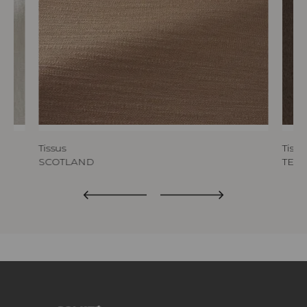
Tissus
Tissu
SCOTLAND
TED