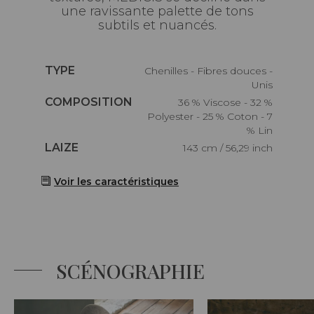
une ravissante palette de tons
subtils et nuancés.
Caractéristiques
TYPE
Chenilles - Fibres douces -
Unis
Caractéristiques
COMPOSITION
36 % Viscose - 32 %
Polyester - 25 % Coton - 7
% Lin
Caractéristiques
LAIZE
143 cm / 56,29 inch
Voir les caractéristiques
SCÉNOGRAPHIE