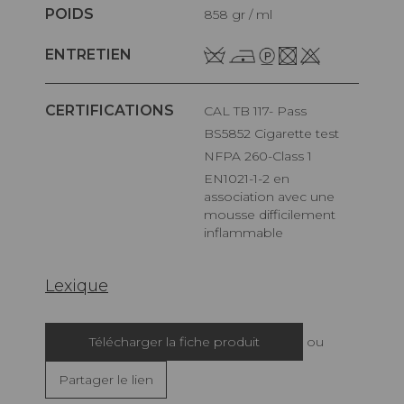
POIDS
858 gr / ml
ENTRETIEN
CERTIFICATIONS
CAL TB 117- Pass
BS5852 Cigarette test
NFPA 260-Class 1
EN1021-1-2 en
association avec une
mousse difficilement
inflammable
Lexique
Télécharger la fiche produit
ou
Partager le lien