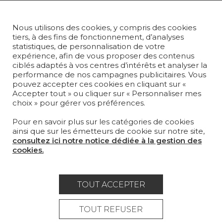
TAPIS ET MOQUETTES
Nous utilisons des cookies, y compris des cookies
MOBILIER
tiers, à des fins de fonctionnement, d’analyses
PROJETS
statistiques, de personnalisation de votre
expérience, afin de vous proposer des contenus
SUR-MESURE
ciblés adaptés à vos centres d’intérêts et analyser la
performance de nos campagnes publicitaires. Vous
pouvez accepter ces cookies en cliquant sur «
MAGAZINE
Accepter tout » ou cliquer sur « Personnaliser mes
choix » pour gérer vos préférences.
LA MAISON
Pour en savoir plus sur les catégories de cookies
OÙ NOUS TROUVER ?
ainsi que sur les émetteurs de cookie sur notre site,
consultez ici notre notice dédiée à la gestion des
cookies.
TOUT ACCEPTER
Carrière
Contact
Lexique
Mentions légales
TOUT REFUSER