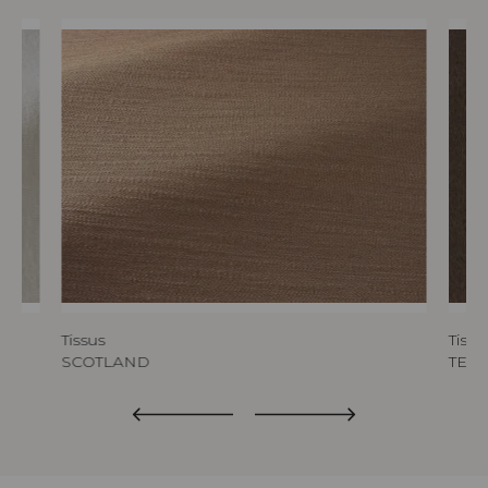
Tissus
Tissu
SCOTLAND
TED