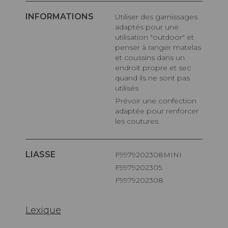
INFORMATIONS
Utiliser des garnissages
adaptés pour une
utilisation "outdoor" et
penser à ranger matelas
et coussins dans un
endroit propre et sec
quand ils ne sont pas
utilisés
Prévoir une confection
adaptée pour renforcer
les coutures
LIASSE
F9979202308MINI
F9979202305
F9979202308
Lexique