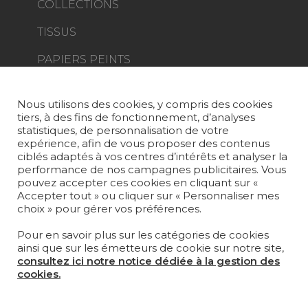
COLLECTIONS
TISSUS
PAPIERS PEINTS
TAPIS ET MOQUETTES
Nous utilisons des cookies, y compris des cookies
MOBILIER
tiers, à des fins de fonctionnement, d’analyses
PROJETS
statistiques, de personnalisation de votre
expérience, afin de vous proposer des contenus
SUR-MESURE
ciblés adaptés à vos centres d’intérêts et analyser la
performance de nos campagnes publicitaires. Vous
pouvez accepter ces cookies en cliquant sur «
MAGAZINE
Accepter tout » ou cliquer sur « Personnaliser mes
choix » pour gérer vos préférences.
LA MAISON
Pour en savoir plus sur les catégories de cookies
OÙ NOUS TROUVER ?
ainsi que sur les émetteurs de cookie sur notre site,
consultez ici notre notice dédiée à la gestion des
cookies.