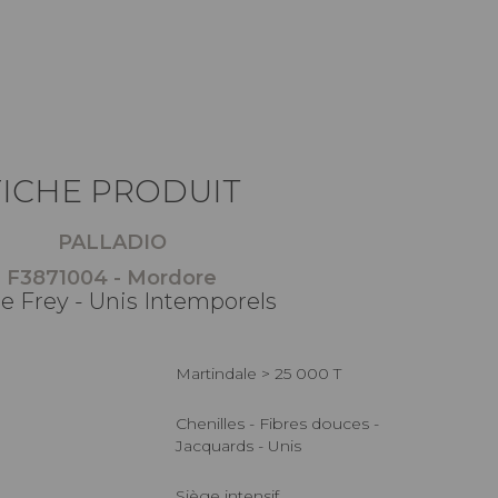
FICHE PRODUIT
PALLADIO
F3871004 - Mordore
re Frey - Unis Intemporels
Martindale > 25 000 T
Chenilles - Fibres douces -
Jacquards - Unis
Siège intensif