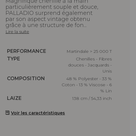
Magnifique chenille à la main
particulièrement souple et douce,
PALLADIO surprend également
par son aspect vintage obtenu
grâce à une structure de fon...
Lire la suite
Caractéristiques
PERFORMANCE
Martindale > 25 000 T
Caractéristiques
TYPE
Chenilles - Fibres
douces - Jacquards -
Unis
Caractéristiques
COMPOSITION
48 % Polyester - 33 %
Coton - 13 % Viscose - 6
% Lin
Caractéristiques
LAIZE
138 cm / 54,33 inch
Voir les caractéristiques