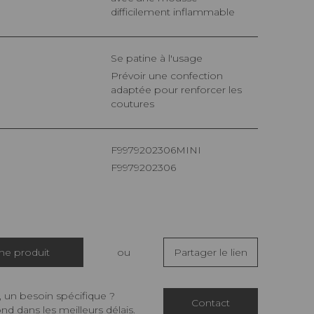
difficilement inflammable
Se patine à l'usage
Prévoir une confection
adaptée pour renforcer les
coutures
F9979202306MINI
F9979202306
che produit
ou
Partager le lien
 un besoin spécifique ?
Contact
d dans les meilleurs délais.