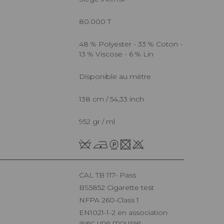
80.000 T
48 % Polyester - 33 % Coton -
13 % Viscose - 6 % Lin
Disponible au mètre
138 cm / 54,33 inch
952 gr / ml
CAL TB 117- Pass
BS5852 Cigarette test
NFPA 260-Class 1
EN1021-1-2 en association
avec une mousse